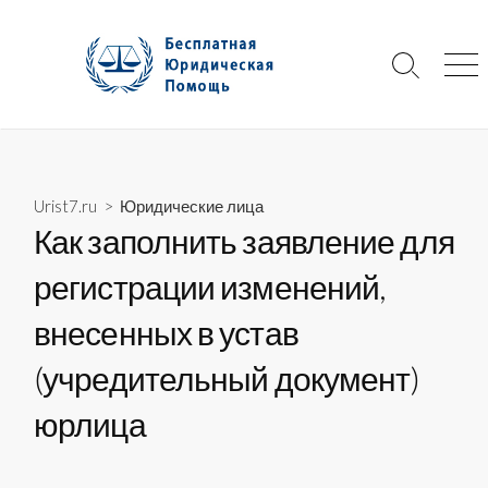
Skip
to
content
Search
Me
Toggle
Urist7.ru
>
Юридические лица
Как заполнить заявление для
регистрации изменений,
внесенных в устав
(учредительный документ)
юрлица