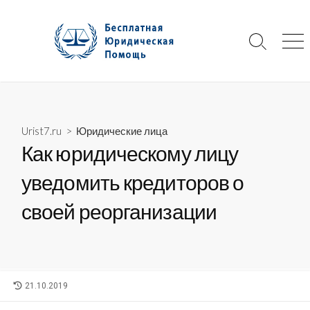
Skip
to
content
Search
Me
Toggle
Urist7.ru
>
Юридические лица
Как юридическому лицу
уведомить кредиторов о
своей реорганизации
LAST
21.10.2019
MODIFIED