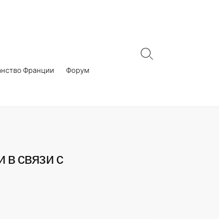
Search
Toggle
анство Франции
Форум
в связи с