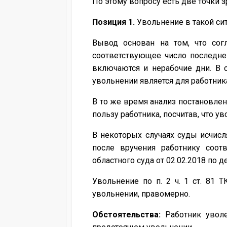
По этому вопросу есть две точки з
Позиция 1.
Увольнение в такой си
Вывод основан на том, что сог
соответствующее число последнег
включаются и нерабочие дни. В 
увольнении является для работни
В то же время анализ постановле
пользу работника, посчитав, что 
В некоторых случаях суды исчис
после вручения работнику соот
областного суда от 02.02.2018 по д
Увольнение по п. 2 ч. 1 ст. 81
увольнении, правомерно.
Обстоятельства:
Работник уволе