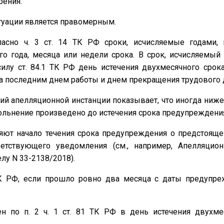
рения.
туации является правомерным.
ласно ч. 3 ст. 14 ТК РФ сроки, исчисляемые годами, 
о года, месяца или недели срока. В срок, исчисляемый
силу ст. 84.1 ТК РФ день истечения двухмесячного сро
ка последним днем работы и днем прекращения трудового 
ний апелляционной инстанции показывает, что иногда ниж
увольнение произведено до истечения срока предупреждени
ляют начало течения срока предупреждения о предстоящ
ветствующего уведомления (см., например, Апелляцио
елу N 33-2138/2018).
 ТК РФ, если прошло ровно два месяца с даты предупр
н по п. 2 ч. 1 ст. 81 ТК РФ в день истечения двухме