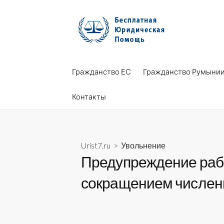
Skip
to
content
Гражданство ЕС
Гражданство Румыни
Контакты
Urist7.ru
>
Увольнение
Предупреждение рабо
сокращением числен