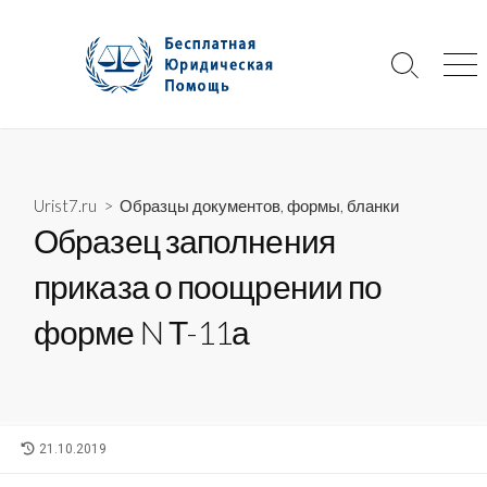
Skip
to
content
Search
Me
Toggle
Urist7.ru
>
Образцы документов, формы, бланки
Образец заполнения
приказа о поощрении по
форме N Т-11а
LAST
21.10.2019
MODIFIED