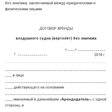
без экипажа, заключаемый между юридическими и
физическими лицами
ДОГОВОР АРЕНДЫ
воздушного судна (вертолёт) без экипажа
«____» ______________
г. _______________
2018 г.
_____________________________________________
___ в лице
_____________________________________________
___, действующего на основании
_____________________________________________
___, именуемый в дальнейшем «
Арендодатель
», с одной
стороны, и
_____________________________________________