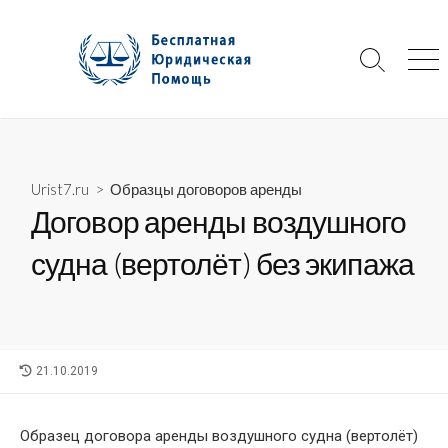
Skip
to
content
Search
Me
Toggle
Urist7.ru
>
Образцы договоров аренды
Договор аренды воздушного
судна (вертолёт) без экипажа
LAST
21.10.2019
MODIFIED
DATE
Образец договора аренды воздушного судна (вертолёт)