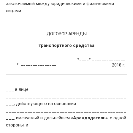
заключаемый между юридическими и физическими
лицами
ДОГОВОР АРЕНДЫ
транспортного средства
«____» ______________
г. _______________
2018 г.
_____________________________________________
___ в лице
_____________________________________________
___, действующего на основании
_____________________________________________
___, именуемый в дальнейшем «
Арендодатель
», с одной
стороны, и
_____________________________________________