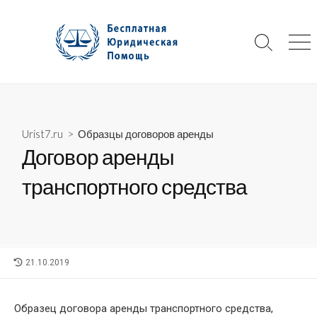
Skip
to
content
Search
Me
Toggle
Urist7.ru
>
Образцы договоров аренды
Договор аренды
транспортного средства
LAST
21.10.2019
MODIFIED
DATE
Образец договора аренды транспортного средства,