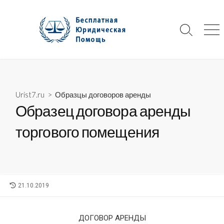
Skip
to
content
Search
Me
Toggle
Urist7.ru
>
Образцы договоров аренды
Образец договора аренды
торгового помещения
LAST
21.10.2019
MODIFIED
DATE
ДОГОВОР АРЕНДЫ