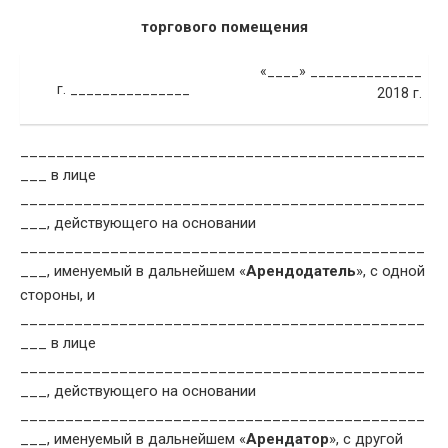
торгового помещения
«____» ______________
г. _______________
2018 г.
_____________________________________________
___ в лице
_____________________________________________
___, действующего на основании
_____________________________________________
___, именуемый в дальнейшем «
Арендодатель
», с одной
стороны, и
_____________________________________________
___ в лице
_____________________________________________
___, действующего на основании
_____________________________________________
___, именуемый в дальнейшем «
Арендатор
», с другой