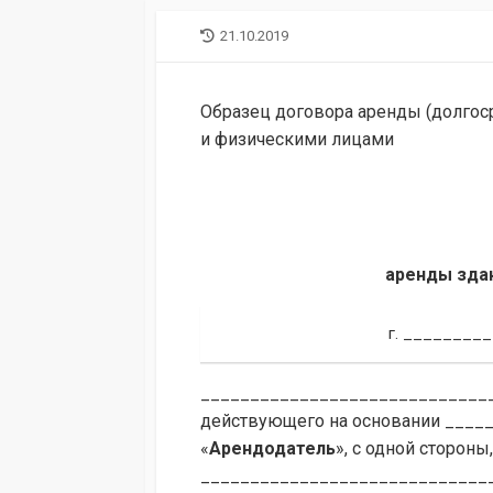
LAST
21.10.2019
MODIFIED
DATE
Образец договора аренды (долго
и физическими лицами
аренды зда
г. ________
______________________________
действующего на основании ____
«
Арендодатель
», с одной сторон
______________________________