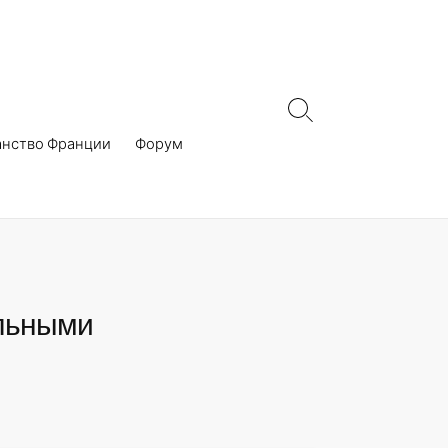
Search
Toggle
анство Франции
Форум
ельными