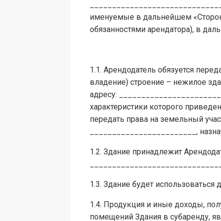
_____________________________
именуемые в дальнейшем «Сторон
обязанностями арендатора), в дал
1.1. Арендодатель обязуется пере
владение) строение – нежилое зд
адресу: _______________________
характеристики которого приведе
передать права на земельный уча
________________________, назна
1.2. Здание принадлежит Арендод
______________________________
1.3. Здание будет использоватьс
1.4. Продукция и иные доходы, пол
помещений Здания в субаренду, яв