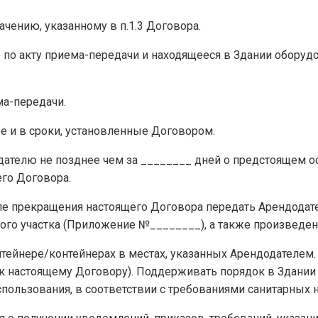
начению, указанному в п.1.3 Договора.
ое по акту приема-передачи и находящееся в Здании оборуд
ма-передачи.
ре и в сроки, установленные Договором.
дателю не позднее чем за ________ дней о предстоящем 
его Договора.
осле прекращения настоящего Договора передать Арендода
ьного участка (Приложение №________), а также произвед
контейнере/контейнерах в местах, указанных Арендодателем
 настоящему Договору). Поддерживать порядок в Здании 
пользования, в соответствии с требованиями санитарных 