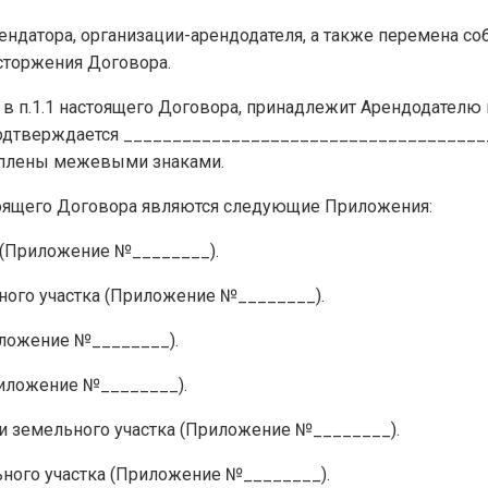
рендатора, организации-арендодателя, а также перемена со
сторжения Договора.
й в п.1.1 настоящего Договора, принадлежит Арендодателю 
подтверждается ______________________________________
реплены межевыми знаками.
тоящего Договора являются следующие Приложения:
я (Приложение №________).
ьного участка (Приложение №________).
иложение №________).
Приложение №________).
я и земельного участка (Приложение №________).
льного участка (Приложение №________).