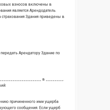
раховых взносов включены в
вания является Арендодатель.
а страхования Здания приведены в
а передать Арендатору Здание по
____________________ в ________.
ий:
нению причиненного ими ущерба
твующего сообщения. Если ущерб