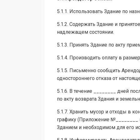
5.1.1. Использовать Здание по наз
5.1.2. Содержать Здание и принят
надлежащем состоянии.
5.1.3. Принять Здание по акту прие
5.1.4. Производить оплату в разме
5.1.5. Письменно сообщить Арендо
одностороннего отказа от настоящ
5.1.6. В течение ________ дней п
по акту возврата Здания и земел
5.1.7. Хранить мусор и отходы в 
графику (Приложение №________ к
Зданием и необходимом для его ис