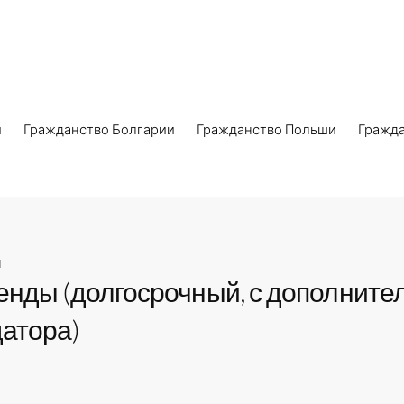
и
Гражданство Болгарии
Гражданство Польши
Гражд
ы
енды (долгосрочный, с дополнит
атора)