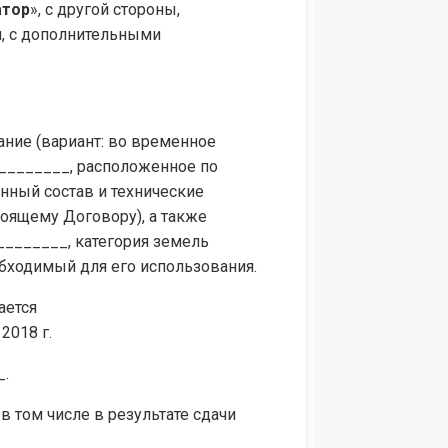
атор
», с другой стороны,
, с дополнительными
ание (вариант: во временное
________, расположенное по
нный состав и технические
оящему Договору), а также
________, категория земель
бходимый для его использования.
ается
2018 г.
_.
в том числе в результате сдачи