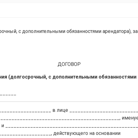
срочный, с дополнительными обязанностями арендатора),
ДОГОВОР
ния (долгосрочный, с дополнительными обязанностями 
_______
__________________ в лице ________________________
____________________________________________, имен
ы, и ________________________________________________
__________________, действующего на основании