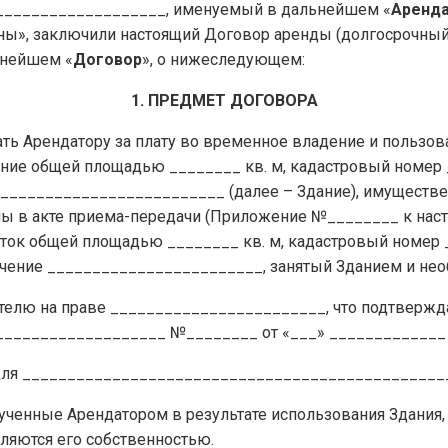
___________________, именуемый в дальнейшем «
Аренд
ы», заключили настоящий Договор аренды (долгосрочный
ьнейшем «
Договор
», о нижеследующем:
1. ПРЕДМЕТ ДОГОВОРА
дать Арендатору за плату во временное владение и пользов
ание общей площадью ________ кв. м, кадастровый номер 
_________________________ (далее – Здание), имуществе
ны в акте приема-передачи (Приложение №________ к наст
сток общей площадью ________ кв. м, кадастровый номер 
чение ________________________, занятый Зданием и нео
ателю на праве ________________________, что подтвержд
__________________ №________ от «___» _____________ 
я для _______________________________________________
ученные Арендатором в результате использования Здания, 
ляются его собственностью.