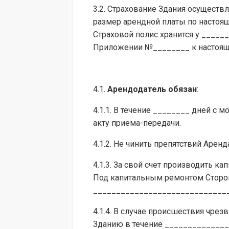
3.2. Страхование Здания осущест
размер арендной платы по настоя
Страховой полис хранится у _____
Приложении №________ к настоящ
4.1.
Арендодатель обязан
:
4.1.1. В течение ________ дней с
акту приема-передачи.
4.1.2. Не чинить препятствий Аре
4.1.3. За свой счет производить 
Под капитальным ремонтом Сторо
_____________________________
4.1.4. В случае происшествия чр
Зданию в течение ______________