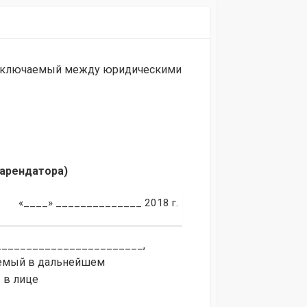
 заключаемый между юридическими
арендатора)
«____» ______________ 2018 г.
________________________,
уемый в дальнейшем
 в лице