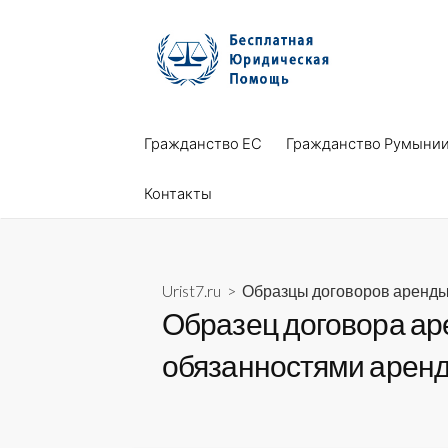
Skip
to
content
Гражданство ЕС
Гражданство Румыни
Контакты
Urist7.ru
>
Образцы договоров аренд
Образец договора ар
обязанностями аренд