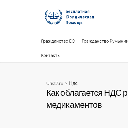
Skip
to
content
Гражданство ЕС
Гражданство Румыни
Контакты
Urist7.ru
>
Ндс
Как облагается НДС 
медикаментов