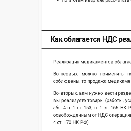
по итогам квартала рассчитать 
Как облагается НДС ре
Реализация медикаментов облага
Во-первых, можно применять п
соблюдены, то продажа медикаменто
Во-вторых, вам нужно вести разде
вы реализуете товары (работы, ус
абз. 4 п. 1 ст. 153, п. 1 ст. 166
освобожденным от НДС операциям на
4 ст. 170 НК РФ).