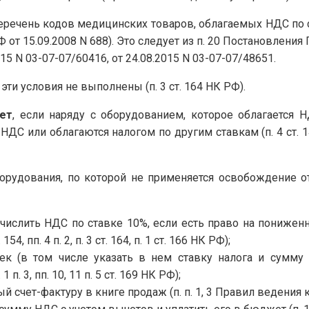
речень кодов медицинских товаров, облагаемых НДС по ст
т 15.09.2008 N 688). Это следует из п. 20 Постановления 
5 N 03-07-07/60416, от 24.08.2015 N 03-07-07/48651.
эти условия не выполнены (п. 3 ст. 164 НК РФ).
ет
, если наряду с оборудованием, которое облагается 
 или облагаются налогом по другим ставкам (п. 4 ст. 149, а
рудования, по которой не применяется освобождение от 
числить НДС по ставке 10%, если есть право на пониженн
4, пп. 4 п. 2, п. 3 ст. 164, п. 1 ст. 166 НК РФ);
ек (в том числе указать в нем ставку налога и сумму
 1 п. 3, пп. 10, 11 п. 5 ст. 169 НК РФ);
 счет-фактуру в книге продаж (п. п. 1, 3 Правил ведения 