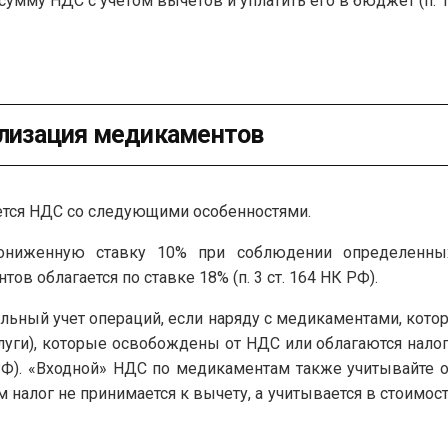
сумму НДС с учетом вычетов и уплатить его в бюджет (п. 1 ст
ализация медикаментов
ется НДС со следующими особенностями.
ониженную ставку 10% при соблюдении определенных
в облагается по ставке 18% (п. 3 ст. 164 НК РФ).
льный учет операций, если наряду с медикаментами, кото
луги), которые освобождены от НДС или облагаются налогом
 НК РФ). «Входной» НДС по медикаментам также учитывайте о
лог не принимается к вычету, а учитывается в стоимости р