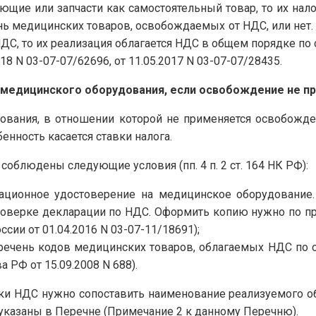
щие или запчасти как самостоятельный товар, то их нал
ь медицинских товаров, освобождаемых от НДС, или нет.
ДС, то их реализация облагается НДС в общем порядке по с
8 N 03-07-07/62696, от 11.05.2017 N 03-07-07/28435.
 медицинского оборудования, если освобождение не п
ования, в отношении которой не применяется освобожден
енность касается ставки налога.
соблюдены следующие условия (пп. 4 п. 2 ст. 164 НК РФ):
рационное удостоверение на медицинское оборудование.
роверке декларации по НДС. Оформить копию нужно по пра
ии от 01.04.2016 N 03-07-11/18691);
ечень кодов медицинских товаров, облагаемых НДС по ст
РФ от 15.09.2008 N 688).
ки НДС нужно сопоставить наименование реализуемого об
указаны в Перечне (Примечание 2 к данному Перечню).