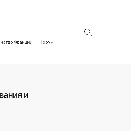
Search
Toggle
анство Франции
Форум
вания и