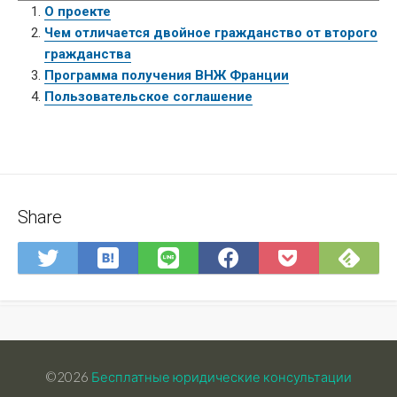
О проекте
Чем отличается двойное гражданство от второго
гражданства
Программа получения ВНЖ Франции
Пользовательское соглашение
Share
Save
Sub
Share
Share
Share
Save
to
on
on
on
on
to
Hatena
Fee
Twitter
LINE
Facebook
Pocket
Bookmark
©2026
Бесплатные юридические консультации