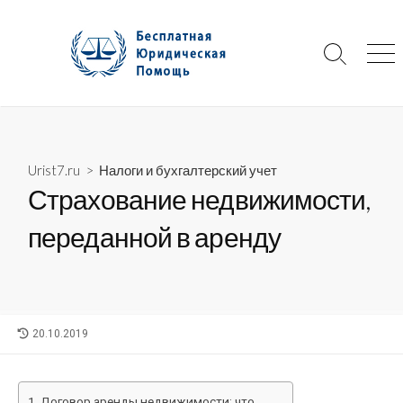
Skip
to
content
Search
Me
Toggle
Urist7.ru
>
Налоги и бухгалтерский учет
Страхование недвижимости,
переданной в аренду
LAST
20.10.2019
MODIFIED
DATE
Договор аренды недвижимости: что