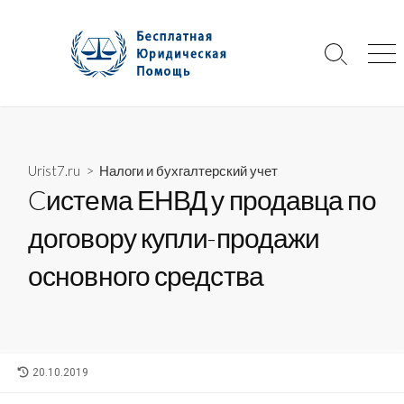
Skip
to
content
Search
Me
Toggle
Urist7.ru
>
Налоги и бухгалтерский учет
Cистема ЕНВД у продавца по
договору купли-продажи
основного средства
LAST
20.10.2019
MODIFIED