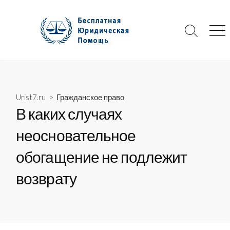
Skip
to
content
Search
Me
Toggle
Urist7.ru
>
Гражданское право
В каких случаях
неосновательное
обогащение не подлежит
возврату