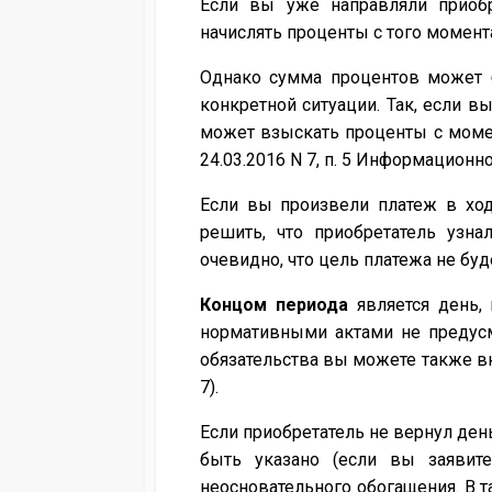
Если вы уже направляли приобр
начислять проценты с того момента
Однако сумма процентов может б
конкретной ситуации. Так, если в
может взыскать проценты с момен
24.03.2016 N 7, п. 5 Информационн
Если вы произвели платеж в ход
решить, что приобретатель узна
очевидно, что цель платежа не буд
Концом периода
является день,
нормативными актами не предусмо
обязательства вы можете также вк
7).
Если приобретатель не вернул ден
быть указано (если вы заявите
неосновательного обогащения. В т