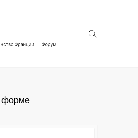
Search
Toggle
анство Франции
Форум
й форме