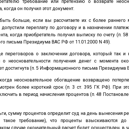
етателю требование или претензию о возврате неосн
, когда он получил этот документ.
ыть больше, если вы рассчитаете их с более раннего мо
ы допустили переплату по договору и в назначении плате
та, когда приобретатель получил выписку по счету (п. 5
ого письма Президиума ВАС РФ от 11.01.2000 N 49).
е переговоров о заключении договора, который так и 
л о неосновательности получения денег с момента око
ет достигнута (п. 5 Информационного письма Президиума ВА
 когда неосновательное обогащение возвращено потерп
трен более короткий срок (п. 3 ст. 395 ГК РФ). При э
лючить в период начисления процентов (п. 48 Постановле
ьги, сумму процентов определит суд на день вынесения 
 такое требование), что проценты взыскиваются до
аком случае окончательный расчет будет осуществлен, в 