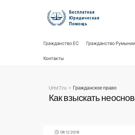
Skip
to
content
Гражданство ЕС
Гражданство Румыни
Контакты
Urist7.ru
>
Гражданское право
Как взыскать неосно
PUBLISHED
08.12.2018