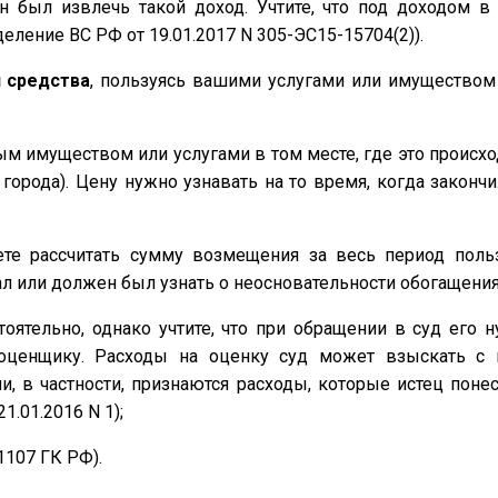
н был извлечь такой доход. Учтите, что под доходом в 
деление ВС РФ от 19.01.2017 N 305-ЭС15-15704(2)).
и средства
, пользуясь вашими услугами или имуществом 
м имуществом или услугами в том месте, где это происх
города). Цену нужно узнавать на то время, когда закончил
те рассчитать сумму возмещения за весь период поль
ал или должен был узнать о неосновательности обогащения
оятельно, однако учтите, что при обращении в суд его н
оценщику. Расходы на оценку суд может взыскать с п
 в частности, признаются расходы, которые истец понес
.01.2016 N 1);
 1107 ГК РФ).