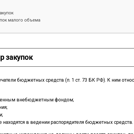
закупок
упок малого объема
р закупок
атели бюджетных средств (п. 1 ст. 73 БК РФ). К ним относят
твенным внебюджетным фондом;
ия;
и;
 находятся в ведении распорядителя бюджетных средств.