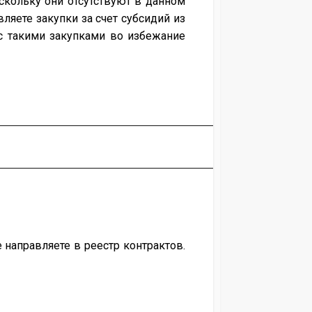
кольку они отсутствуют в данном
ляете закупки за счет субсидий из
с такими закупками во избежание
направляете в реестр контрактов.