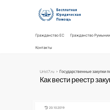
Skip
to
content
Гражданство ЕС
Гражданство Румыни
Контакты
Urist7.ru
>
Государственные закупки 
Как вести реестр зак
LAST
20.10.2019