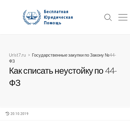
Skip
to
content
Search
Me
Toggle
Urist7.ru
>
Государственные закупки по Закону №44-
ФЗ
Как списать неустойку по 44-
ФЗ
LAST
20.10.2019
MODIFIED
DATE