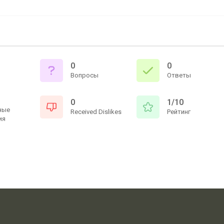
0
0
Вопросы
Ответы
0
1/10
ные
Received Dislikes
Рейтинг
ия