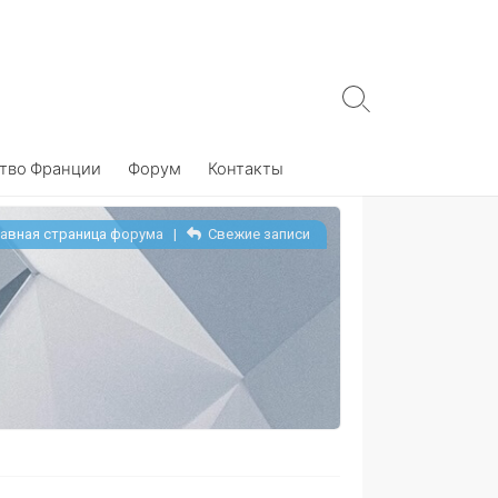
Search
Toggle
тво Франции
Форум
Контакты
авная страница форума
|
Свежие записи