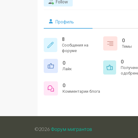
Follow
Профиль
8
0
Сообщения на
Темы
форуме
0
0
Получен
Лайк
одобрен
0
Комментарии блога
©2026
Форум мигрантов