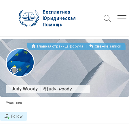
Skip
to
content
Search
Me
Toggle
Главная страница форума
|
Свежие записи
Judy Woody
@judy-woody
Участник
Follow