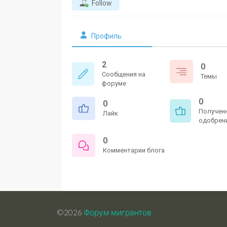
Follow
Профиль
2
0
Сообщения на
Темы
форуме
0
0
Получен
Лайк
одобрен
0
Комментарии блога
©2026
Форум мигрантов