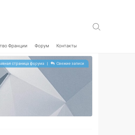
Search
Toggle
тво Франции
Форум
Контакты
авная страница форума
|
Свежие записи