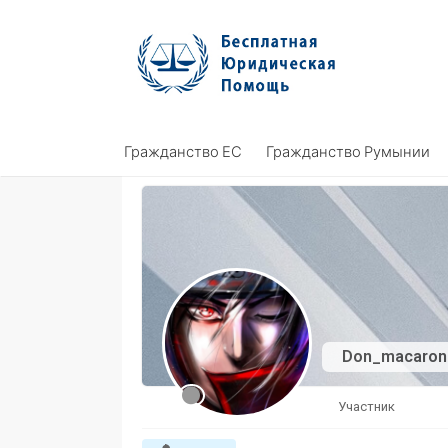
Skip
to
content
Гражданство ЕС
Гражданство Румынии
Don_macaro
Участник