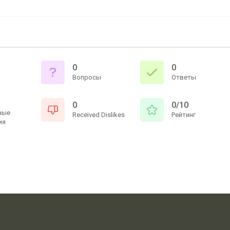
0
0
Вопросы
Ответы
0
0/10
ные
Received Dislikes
Рейтинг
ия