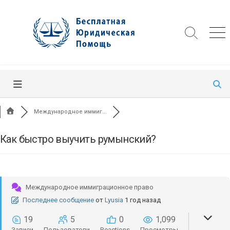
Skip
to
content
Search
Me
Toggle
Международное иммиг...
Как быстро выучить румынский?
Международное иммиграционное право
Последнее сообщение
от
Lyusia
1 год назад
19
5
0
1,099
Записи
Пользователи
Reactions
Просмотры