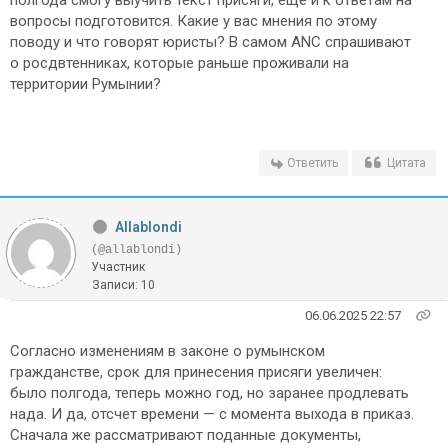
полгода смогу выучить текст присяги, еще и к ответам на
вопросы подготовится. Какие у вас мнения по этому
поводу и что говорят юристы? В самом ANC спрашивают
о росдвтенниках, которые раньше проживали на
территории Румынии?
Ответить
Цитата
Allablondi
(@allablondi)
Участник
Записи: 10
06.06.2025 22:57
Согласно изменениям в законе о румынском
гражданстве, срок для принесения присяги увеличен:
было полгода, теперь можно год, но заранее продлевать
нада. И да, отсчет времени — с момента выхода в приказ.
Сначала же рассматривают поданные документы,