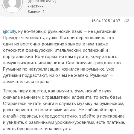
(@dobronravov)
Участник
Записи: 4
16.04.2025 14:37
@dolly
, ну во-первых: румынский язык — не цыганский!
Прежде чем писать, лучше бы поинтересовались: это
один из восточно-романских языков, к ним также
относится французский, итальянский, испанский и
португальский. Во-вторых: ни вам судить, кому за кого
замуж выходить или женится. Сам получил гражданство
Румынии по натурализации, женился на румынке, уже
детишки подрастают, ни о чем не жалею. Румыния —
замечательная страна!
Теперь пару советов, как выучить румынский с нуля:
сначала начинаем с грамматики, алфавита, то есть базы.
Старайтесь читать книги и слушать музыку на румынском,
разговаривать с носителями языка. Не забывайте про
онлайн-сервисы, их предостаточно, забейте в поисковике
и увидите, с различными уроками/уровнями, есть платные,
а есть бесплатные типа лингуста