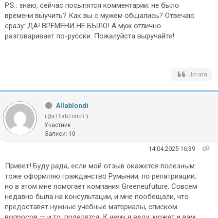
P.S.: знаю, сейчас посыпятся комментарии: не было
времени выучить? Как вы с мужем общались? Отвечаю
сразу: ДА! ВРЕМЕНИ НЕ БЫЛО! А муж отлично
разговаривает по-русски. Пожалуйста выручайте!
Цитата
Allablondi
(@allablondi)
Участник
Записи: 10
14.04.2025 16:39
Привет! Буду рада, если мой отзыв окажется полезным:
тоже оформляю гражданство Румынии, по репатриации,
но в этом мне помогает компания Greeneufuture. Совсем
недавно была на консультации, и мне пообещали, что
предоставят нужные учебные материалы, списком
вопросов — и то, поделятся. К чему я веду: может и вам