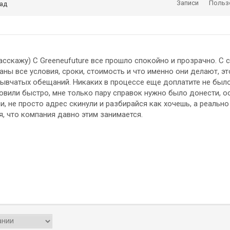
Записи
Польз
зад
асскажу) С Greeneufuture все прошло спокойно и прозрачно. С 
ны все условия, сроки, стоимость и что именно они делают, эт
лывчатых обещаний. Никаких в процессе еще доплатите не было,
вили быстро, мне только пару справок нужно было донести, о
, не просто адрес скинули и разбирайся как хочешь, а реально 
я, что компания давно этим занимается.