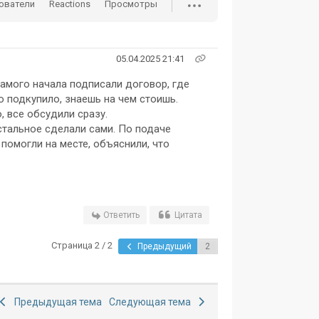
ователи
Reactions
Просмотры
05.04.2025 21:41
самого начала подписали договор, где
о подкупило, знаешь на чем стоишь.
 все обсудили сразу.
стальное сделали сами. По подаче
помогли на месте, объяснили, что
Ответить
Цитата
Страница 2 / 2
Предыдущий
Предыдущая тема
Следующая тема