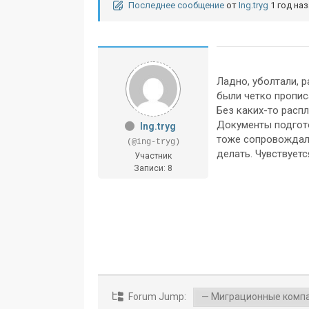
Последнее сообщение
от
Ing.tryg
1 год на
Ладно, уболтали, р
были четко прописа
Без каких-то расп
Документы подгото
Ing.tryg
тоже сопровождали
(@ing-tryg)
делать. Чувствуетс
Участник
Записи: 8
Forum Jump: