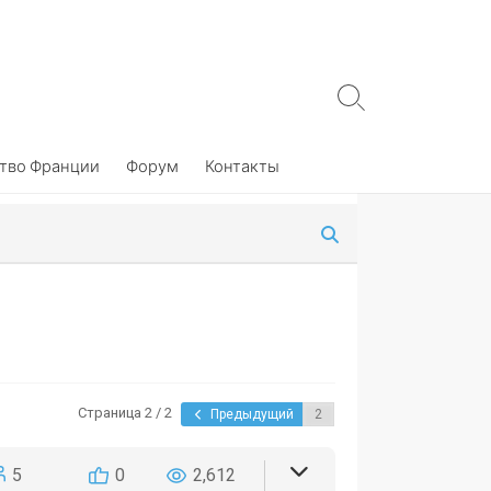
Search
Toggle
тво Франции
Форум
Контакты
Страница 2 / 2
Предыдущий
5
0
2,612