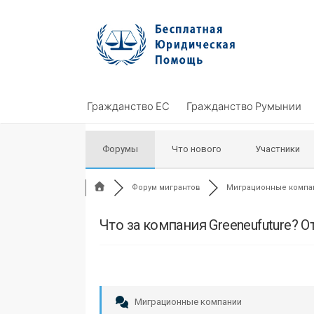
Skip
to
content
Гражданство ЕС
Гражданство Румынии
Форумы
Что нового
Участники
Форум мигрантов
Миграционные компан
Что за компания Greeneufuture? О
Миграционные компании