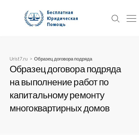
Skip
to
content
Search
Me
Toggle
Urist7.ru
>
Образец договора подряда
Образец договора подряда
на выполнение работ по
капитальному ремонту
многоквартирных домов