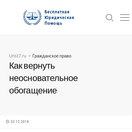
Skip
to
content
Search
Me
Toggle
Urist7.ru
>
Гражданское право
Как вернуть
неосновательное
обогащение
PUBLISHED
02.12.2018
DATE