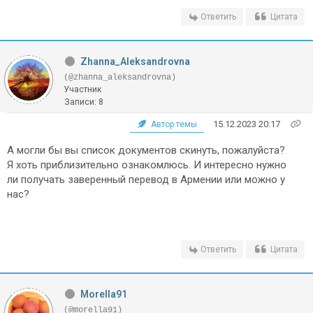
Ответить
Цитата
Zhanna_Aleksandrovna
(@zhanna_aleksandrovna)
Участник
Записи: 8
15.12.2023 20:17
Автор темы
А могли бы вы список документов скинуть, пожалуйста?
Я хоть пр
иблизительно ознакомлюсь.
И интересно нужно
ли получать
заверенный перевод
в Армении или можно
у
нас?
Ответить
Цитата
Morella91
(@morella91)