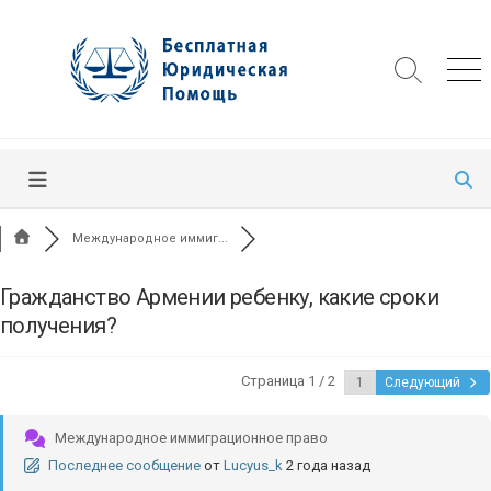
Skip
to
content
Search
Me
Toggle
Международное иммиг...
Гражданство Армении ребенку, какие сроки
получения?
Страница 1 / 2
Следующий
Международное иммиграционное право
Последнее сообщение
от
Lucyus_k
2 года назад