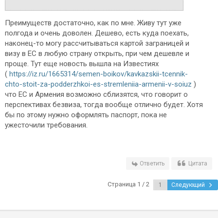
Преимуществ достаточно, как по мне. Живу тут уже
полгода и очень доволен. Дешево, есть куда поехать,
наконец-то могу рассчитываться картой заграницей и
визу в ЕС в любую страну открыть, при чем дешевле и
проще. Тут еще новость вышла на Известиях
(
https://iz.ru/1665314/semen-boikov/kavkazskii-tcennik-
chto-stoit-za-podderzhkoi-es-stremleniia-armenii-v-soiuz
)
что ЕС и Армения возможно сблизятся, что говорит о
перспективах безвиза, тогда вообще отлично будет. Хотя
бы по этому нужно оформлять паспорт, пока не
ужесточили требования.
Ответить
Цитата
Страница 1 / 2
Следующий