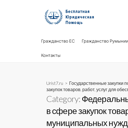
Skip
to
content
Гражданство ЕС
Гражданство Румыни
Контакты
Urist7.ru
>
Государственные закупки 
закупок товаров, работ, услуг для об
Category:
Федеральный
в сфере закупок това
муниципальных нужд