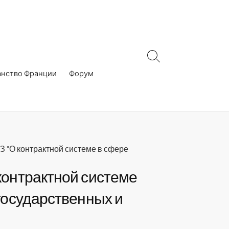
Search
Toggle
анство Франции
Форум
З "О контрактной системе в сфере
контрактной системе
 государственных и